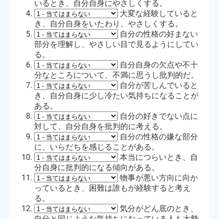
いるとき、自分自身にやさしくする。
大変な経験していると
き、自分自身をいたわり、やさしくする。
自分の性格の好まない
部分を理解し、やさしい目で見るようにしてい
る。
自分自身の欠点や不十
分なところについて、不満に思うし批判的だ。
自分が苦しんでいると
o
き、自分自身に少し冷たい気持ちになることが
ある。
自分の好きでない点に
対して、自分自身を批判的に考える。
自分の性格の嫌な部分
に、いらだちを感じることがある。
本当につらいとき、自
分自身に批判的になる傾向がある。
物事が悪い方向に向か
っているとき、困難は誰もが経験すると考え
る。
気分がどん底のとき、
自分と同じような気持ちになっている人も大勢